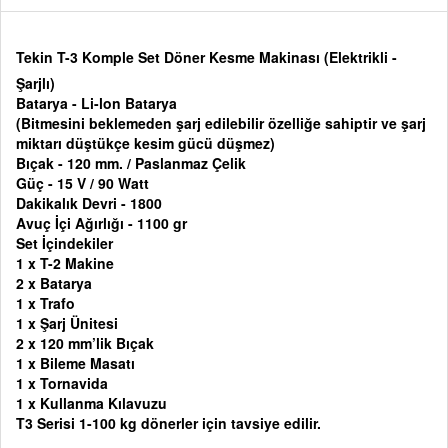
Tekin T-3 Komple Set Döner Kesme Makinası (Elektrikli -
Şarjlı)
Batarya - Li-lon Batarya
(Bitmesini beklemeden şarj edilebilir özelliğe sahiptir ve şarj
miktarı düştükçe kesim gücü düşmez)
Bıçak - 120 mm. / Paslanmaz Çelik
Güç - 15 V / 90 Watt
Dakikalık Devri - 1800
Avuç İçi Ağırlığı - 1100 gr
Set İçindekiler
1 x T-2 Makine
2 x Batarya
1 x Trafo
1 x Şarj Ünitesi
2 x 120 mm’lik Bıçak
1 x Bileme Masatı
1 x Tornavida
1 x Kullanma Kılavuzu
T3 Serisi 1-100 kg dönerler için tavsiye edilir.