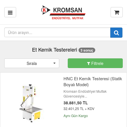
Et Kemik Testereleri
3 sonuç
Sırala
Filtrele
HNC Et Kemik Testeresi (Statik
Boyalı Model)
Kromsan Endüstriyel Mutfak
Güvencesiyle...
38.881,50 TL
32.401,25 TL + KDV
Aynı Gün Kargo