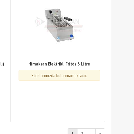
lı)
Himaksan Elektrikli Fritöz 3 Litre
Stoklarımızda bulunmamaktadır.
1
2
›
»