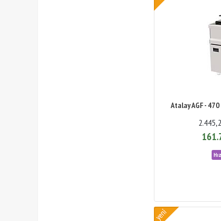
Atalay AGF - 470 
2.445,
161.