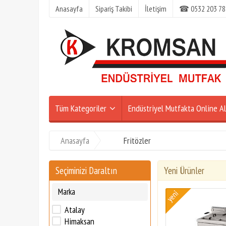
Anasayfa
Sipariş Takibi
İletişim
☎ 0532 203 78
Tüm Kategoriler
Endüstriyel Mutfakta Online Al
Anasayfa
Fritözler
Seçiminizi Daraltın
Yeni Ürünler
Marka
Atalay
Himaksan