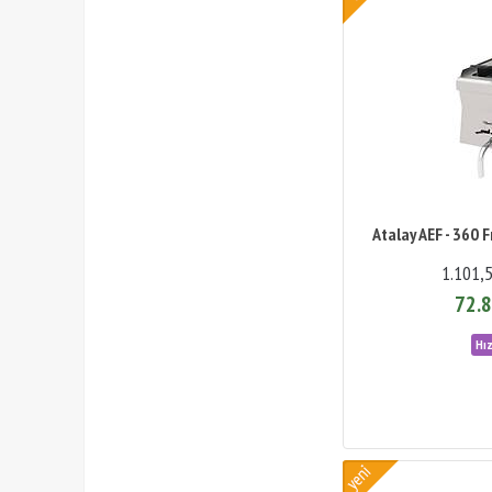
Atalay AEF - 360 Fr
1.101,
72.8