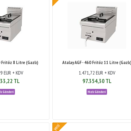
 Fritöz 8 Litre (Gazlı)
Atalay AGF - 460 Fritöz 11 Litre (Gazlı
59 EUR + KDV
1.471,72 EUR + KDV
33,22 TL
97.354,30 TL