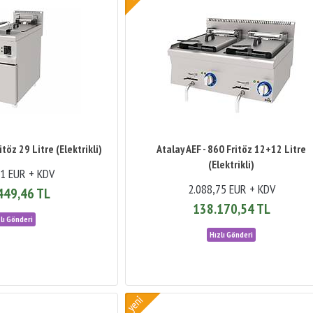
itöz 29 Litre (Elektrikli)
Atalay AEF - 860 Fritöz 12+12 Litre
(Elektrikli)
61 EUR + KDV
2.088,75 EUR + KDV
449,46 TL
138.170,54 TL