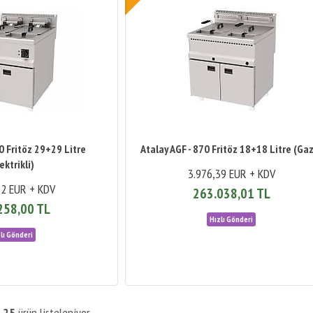
90 Fritöz 29+29 Litre
Atalay AGF - 870 Fritöz 18+18 Litre (Gaz
ektrikli)
3.976,39 EUR + KDV
72 EUR + KDV
263.038,01 TL
258,00 TL
m
25
ürün listeleniyor.