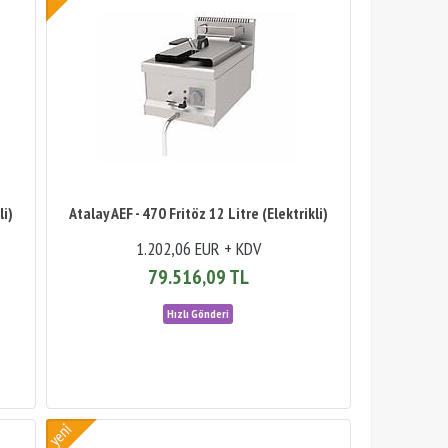
li)
Atalay AEF - 470 Fritöz 12 Litre (Elektrikli)
1.202,06 EUR + KDV
79.516,09 TL