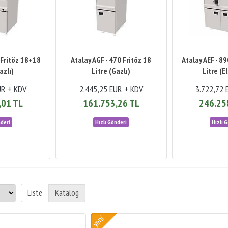
 Fritöz 18+18
Atalay AGF - 470 Fritöz 18
Atalay AEF - 8
azlı)
Litre (Gazlı)
Litre (El
UR + KDV
2.445,25 EUR + KDV
3.722,72 
,01 TL
161.753,26 TL
246.25