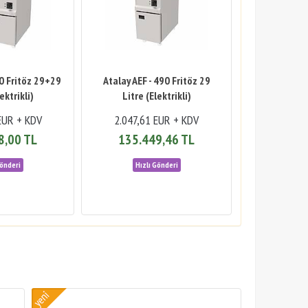
90 Fritöz 29+29
Atalay AEF - 490 Fritöz 29
ektrikli)
Litre (Elektrikli)
EUR + KDV
2.047,61 EUR + KDV
8,00 TL
135.449,46 TL