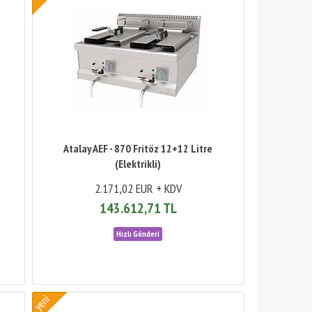
Atalay AEF - 870 Fritöz 12+12 Litre
(Elektrikli)
2.171,02 EUR + KDV
143.612,71 TL