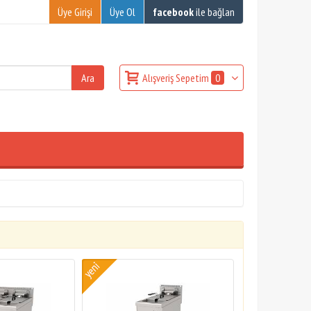
Üye Girişi
Üye Ol
facebook
ile bağlan
Alışveriş Sepetim
0