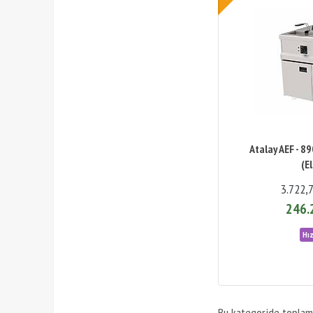
Atalay AEF - 8
(El
3.722,
246.
Bu kategoride topla