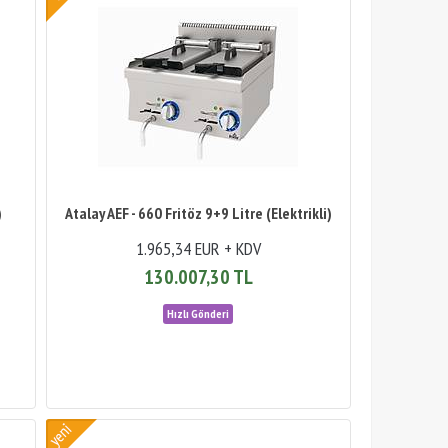
)
Atalay AEF - 660 Fritöz 9+9 Litre (Elektrikli)
1.965,34 EUR + KDV
130.007,30 TL