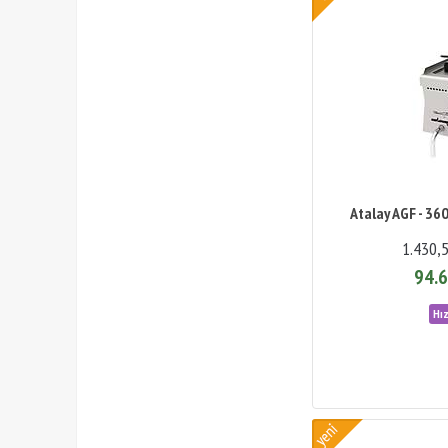
Atalay AGF - 360
1.430,
94.6