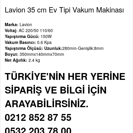
Lavion 35 cm Ev Tipi Vakum Makinası
Marka:
Lavion
Voltaj:
AC 220/50 110/60
Yapıştırma Gücü:
150W
Vakum Basıncı:
0.6 Kpa
Yapıştırma Ölçüsü: Uzunluk:
280mm-Genişlik:8mm
Boyut:
350mmx140mmx70mm
Net Ağırlık:
2.4 kg
TÜRKİYE'NİN HER YERİNE
SİPARİŞ VE BİLGİ İÇİN
ARAYABİLİRSİNİZ.
0212 852 87 55
0532 203 78 00