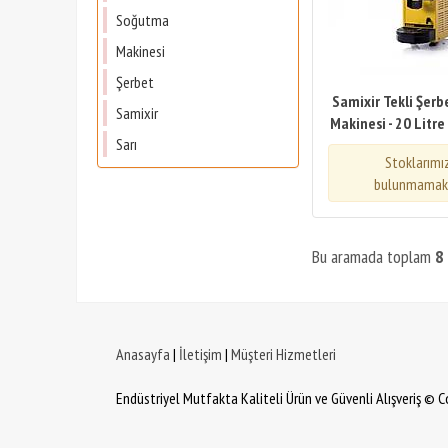
Soğutma
Makinesi
Şerbet
Samixir Tekli Şer
Samixir
Makinesi - 20 Litre
Sarı
Stoklarımı
bulunmamakt
Bu aramada toplam
8
Anasayfa
|
İletişim
|
Müşteri Hizmetleri
Endüstriyel Mutfakta Kaliteli Ürün ve Güvenli Alışveriş © 