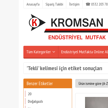
Anasayfa
Sipariş Takibi
İletişim
☎ 0532 203 78
Tüm Kategoriler
Endüstriyel Mutfakta Online Al
'Tekli' kelimesi için etiket sonuçları
Benzer Etiketler
20
Doğalgazlı