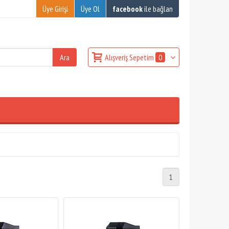
Üye Girişi
Üye Ol
facebook
ile bağlan
Alışveriş Sepetim
0
1