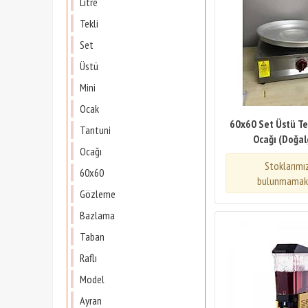
Litre
Tekli
Set
Üstü
Mini
Ocak
60x60 Set Üstü Te
Tantuni
Ocağı (Doğal
Ocağı
Stoklarımı
60x60
bulunmamakt
Gözleme
Bazlama
Taban
Raflı
Model
Ayran