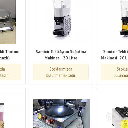
kli Tantuni
Samixir Tekli Ayran Soğutma
Samixir Tekli
gazlı)
Makinesi - 20 Litre
Makinesi - 20 L
zda
Stoklarımızda
Stokla
adır.
bulunmamaktadır.
bulunma