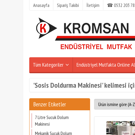
Anasayfa
Sipariş Takibi
İletişim
☎ 0532 203 78
Tüm Kategoriler
Endüstriyel Mutfakta Online Al
'Sosis Doldurma Makinesi' kelimesi içi
Benzer Etiketler
7 Litre Sucuk Dolum
Makinesi
Mekanik Sucuk Dolum