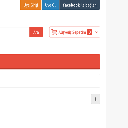
Üye Girişi
Üye Ol
facebook
ile bağlan
Alışveriş Sepetim
0
1