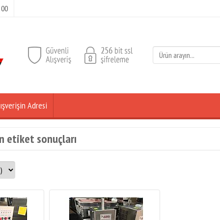
 00
ışverişin Adresi
n etiket sonuçları