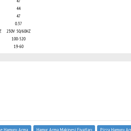
47
44
47
0.37
Z
230V 50/60HZ
100-520
19-60
de Hamuru Açma
Hamur Açma Makinesi Fiyatları
Pizza Hamuru A