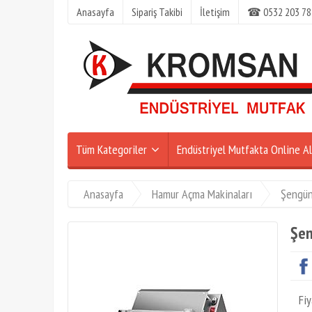
Anasayfa
Sipariş Takibi
İletişim
☎ 0532 203 78
Tüm Kategoriler
Endüstriyel Mutfakta Online Al
Anasayfa
Hamur Açma Makinaları
Şengü
Şen
Fiy