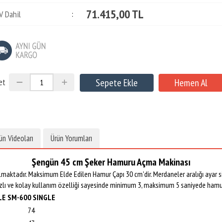
71.415,00 TL
V Dahil
:
et
ün Videoları
Ürün Yorumları
Şengün 45 cm Şeker Hamuru Açma Makinası
aktadır. Maksimum Elde Edilen Hamur Çapı 30 cm'dir. Merdaneler aralığı ayar sis
Hızlı ve kolay kullanım özelliği sayesinde minimum 3, maksimum 5 saniyede hamur
LE
SM-600 SINGLE
74