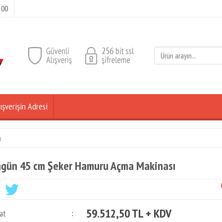
 00
ışverişin Adresi
n
gün 45 cm Şeker Hamuru Açma Makinası
59.512,50 TL + KDV
at
: