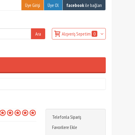
Üye Girişi
Üye Ol
facebook
ile bağlan
Alışveriş Sepetim
0
Telefonla Sipariş
Favorilere Ekle