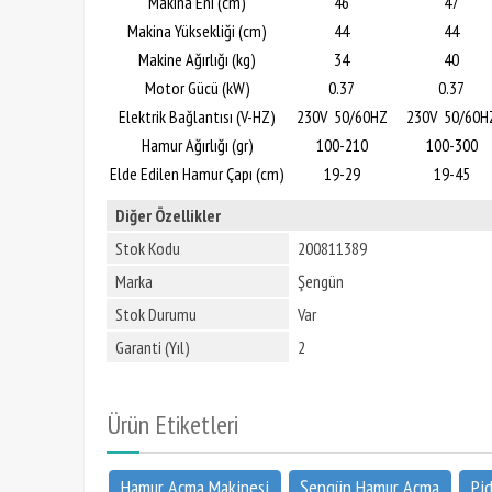
Makina Eni (cm)
46
47
Makina Yüksekliği (cm)
44
44
Makine Ağırlığı (kg)
34
40
Motor Gücü (kW)
0.37
0.37
Elektrik Bağlantısı (V-HZ)
230V 50/60HZ
230V 50/60H
Hamur Ağırlığı (gr)
100-210
100-300
Elde Edilen Hamur Çapı (cm)
19-29
19-45
Diğer Özellikler
Stok Kodu
200811389
Marka
Şengün
Stok Durumu
Var
Garanti (Yıl)
2
Ürün Etiketleri
Hamur Açma Makinesi
Şengün Hamur Açma
Pi