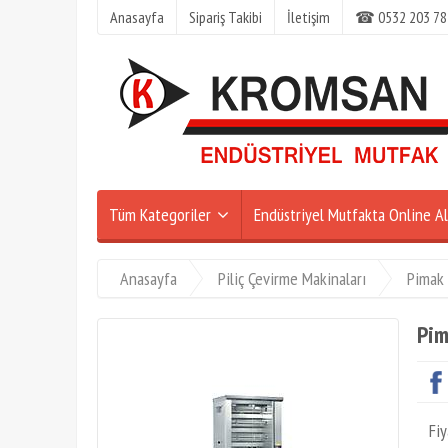
Anasayfa
Sipariş Takibi
İletişim
☎ 0532 203 78
Tüm Kategoriler
Endüstriyel Mutfakta Online Al
Anasayfa
Piliç Çevirme Makinaları
Pimak
Pim
Fiy