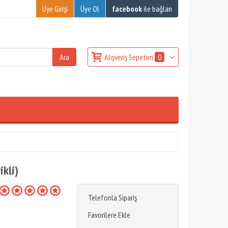
Üye Girişi
Üye Ol
facebook
ile bağlan
Alışveriş Sepetim
0
ikli)
Telefonla Sipariş
Favorilere Ekle