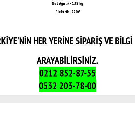
Net Ağırlık - 128 kg
Elektrik - 220V
KİYE'NİN HER YERİNE SİPARİŞ VE BİLGİ 
ARAYABİLİRSİNİZ.
0212 852-87-55
0532 203-78-00