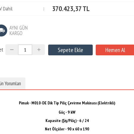
370.423,37 TL
V Dahil
:
et
ün Yorumları
Pimak - M010-DE Dik Tip Piliç Çevirme Makinası (Elektrikli)
Güç - 9 kW
Kapasite (Şiş/Piliç)
- 6 / 24
Net Ölçüler - 90 x 60 x 190