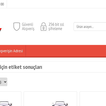
 00
ışverişin Adresi
için etiket sonuçları