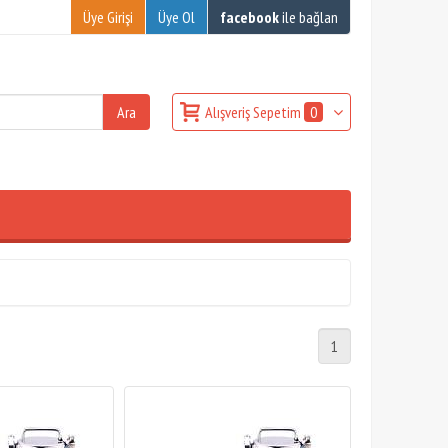
Üye Girişi
Üye Ol
facebook
ile bağlan
Alışveriş Sepetim
0
1