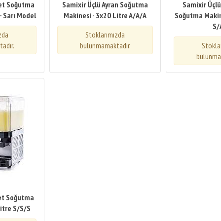
bet Soğutma
Samixir Üçlü Ayran Soğutma
Samixir Üçlü
 - Sarı Model
Makinesi - 3x20 Litre A/A/A
Soğutma Makine
S/
zda
Stoklarımızda
adır.
bulunmamaktadır.
Stokla
bulunma
bet Soğutma
itre S/S/S