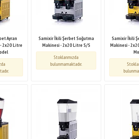
rbet Ayran
Samixir İkili Şerbet Soğutma
Samixir İkili
 2x20 Litre
Makinesi - 2x20 Litre S/S
Makinesi - 2x20
Model
Mo
Stoklarımızda
zda
bulunmamaktadır.
Stokla
adır.
bulunma