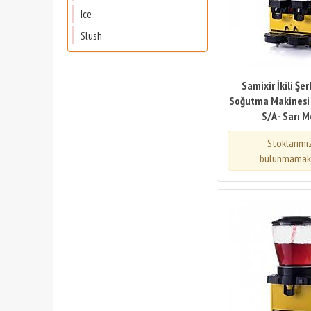
Ice
Slush
Samixir İkili Şe
Soğutma Makinesi -
S/A - Sarı 
Stoklarımı
bulunmamakt