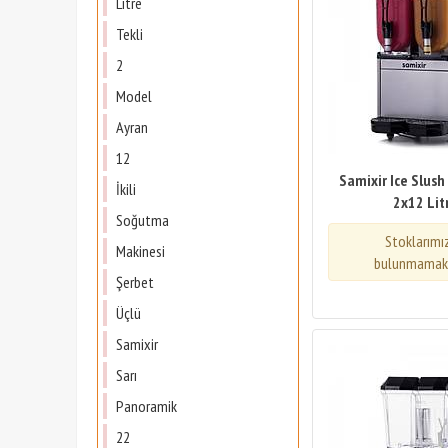
Litre
Tekli
2
Model
Ayran
12
Samixir Ice Slush
İkili
2x12 Lit
Soğutma
Stoklarımı
Makinesi
bulunmamakt
Şerbet
Üçlü
Samixir
Sarı
Panoramik
22