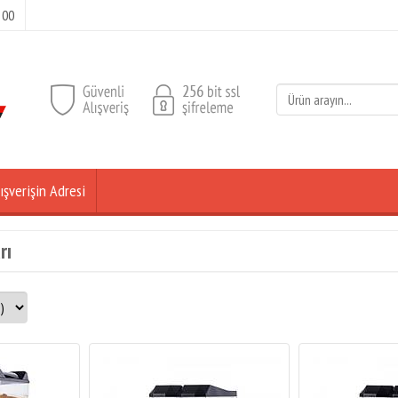
 00
ışverişin Adresi
rı