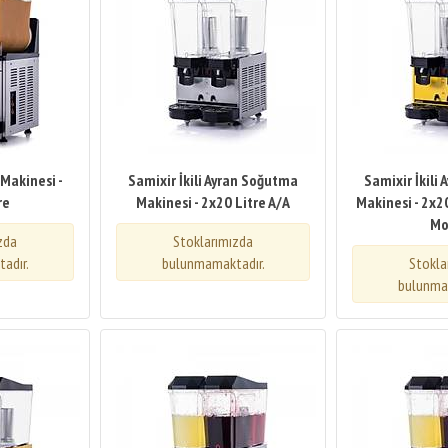
 Makinesi -
Samixir İkili Ayran Soğutma
Samixir İkili
re
Makinesi - 2x20 Litre A/A
Makinesi - 2x20
Mo
zda
Stoklarımızda
adır.
bulunmamaktadır.
Stokla
bulunma