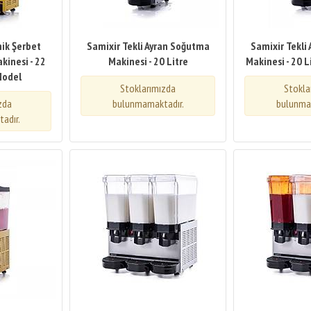
ik Şerbet
Samixir Tekli Ayran Soğutma
Samixir Tekli
kinesi - 22
Makinesi - 20 Litre
Makinesi - 20 L
 Model
Stoklarımızda
Stokla
zda
bulunmamaktadır.
bulunma
adır.