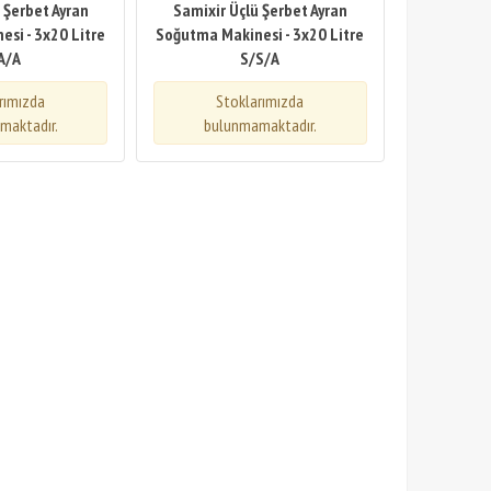
 Şerbet Ayran
Samixir Üçlü Şerbet Ayran
si - 3x20 Litre
Soğutma Makinesi - 3x20 Litre
A/A
S/S/A
rımızda
Stoklarımızda
maktadır.
bulunmamaktadır.