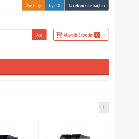
Üye Girişi
Üye Ol
facebook
ile bağlan
Alışveriş Sepetim
0
1