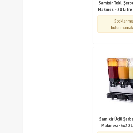
Samixir Tekli Şer
Makinesi - 20 Litre
Stoklarımı
bulunmamakt
Samixir Üçlü Şer
Makinesi - 3x20 L