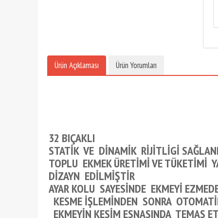
Ürün Açıklaması
Ürün Yorumları
32 BIÇAKLI
STATİK VE DİNAMİK RİJİTLİGİ
SAĞLANM
TOPLU EKMEK ÜRETİMİ VE TÜKETİMİ Y
DİZAYN EDİLMİŞTİR
AYAR KOLU SAYESİNDE EKMEYİ EZMED
KESME İŞLEMİNDEN SONRA OTOMATİK
EKMEYİN KESİM ESNASINDA TEMAS E