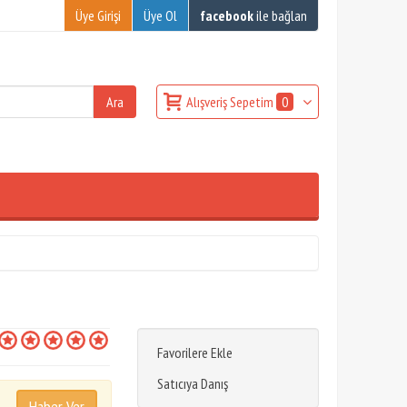
Üye Girişi
Üye Ol
facebook
ile bağlan
Alışveriş Sepetim
0
Favorilere Ekle
Satıcıya Danış