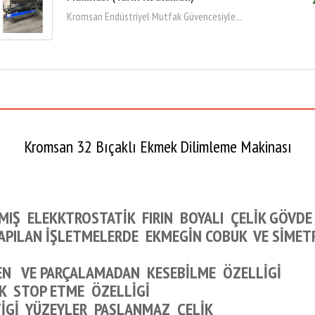
Kromsan Endüstriyel Mutfak Güvencesiyle...
Kromsan 32 Bıçaklı Ekmek Dilimleme Makinası
IŞ ELEKKTROSTATİK FIRIN BOYALI ÇELİK GÖVDE
APILAN İŞLETMELERDE EKMEGİN COBUK VE SİMET
EN VE PARÇALAMADAN KESEBİLME ÖZELLİGİ
 STOP ETME ÖZELLİGİ
TİGİ YÜZEYLER PASLANMAZ ÇELİK