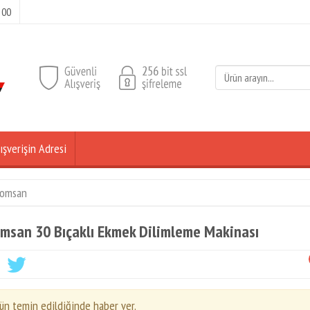
 00
ışverişin Adresi
romsan
msan 30 Bıçaklı Ekmek Dilimleme Makinası
ün temin edildiğinde haber ver.