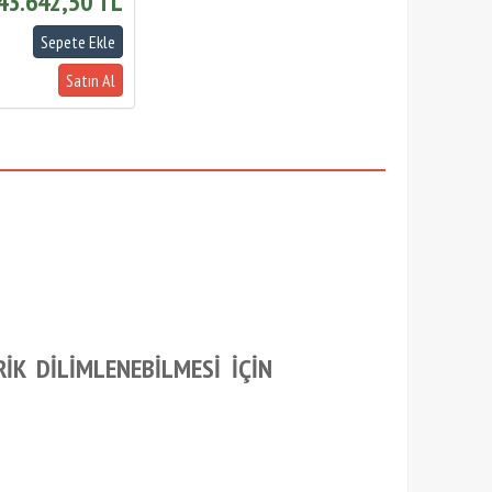
43.642,50 TL
RİK DİLİMLENEBİLMESİ İÇİN