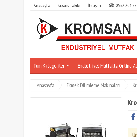
Anasayfa
Sipariş Takibi
İletişim
☎ 0532 203 78
Tüm Kategoriler
Endüstriyel Mutfakta Online Al
Anasayfa
Ekmek Dilimleme Makinaları
K
Kro
Ür