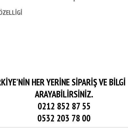
 ÖZELLİGİ
KİYE'NİN HER YERİNE SİPARİŞ VE BİLGİ 
ARAYABİLİRSİNİZ.
0212 852 87 55
0532 203 78 00