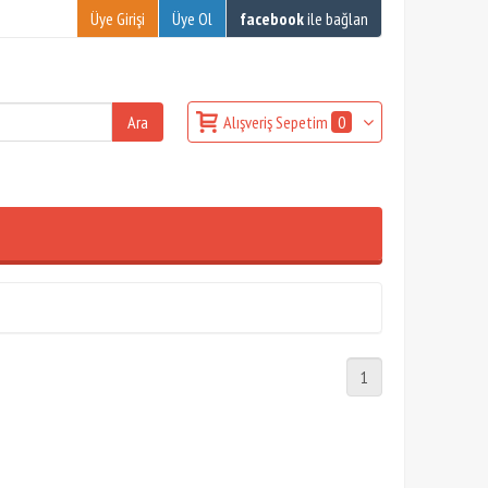
Üye Girişi
Üye Ol
facebook
ile bağlan
Alışveriş Sepetim
0
1