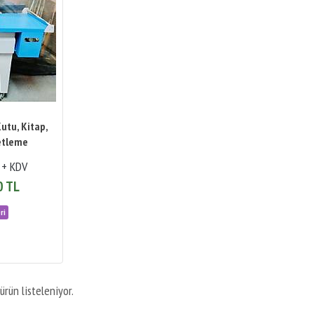
Kutu, Kitap,
etleme
 + KDV
0 TL
ürün listeleniyor.