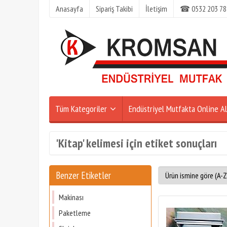
Anasayfa
Sipariş Takibi
İletişim
☎ 0532 203 78
Tüm Kategoriler
Endüstriyel Mutfakta Online Al
'Kitap' kelimesi için etiket sonuçları
Benzer Etiketler
Makinası
Paketleme