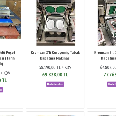
rlü Poşet
Kromsan 2'li Kuruyemiş Tabak
Kromsan 2'li
sı (Tarih
Kapatma Makinası
Kapatma
ı)
58.190,00 TL + KDV
64.802,5
 + KDV
69.828,00 TL
77.76
0 TL