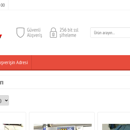
 00
ışverişin Adresi
rı