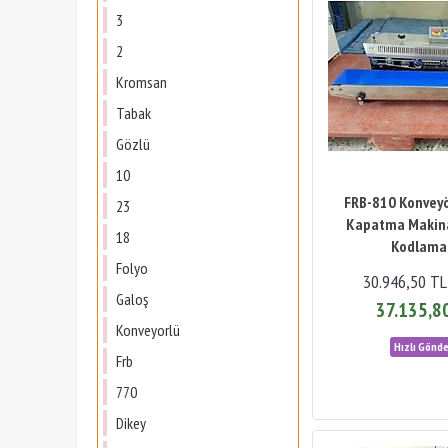
3
2
Kromsan
Tabak
Gözlü
10
FRB-810 Konveyö
23
Kapatma Makina
18
Kodlamal
Folyo
30.946,50 TL
Galoş
37.135,8
Konveyorlü
Frb
770
Dikey