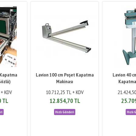
 Kapatma
Lavion 100 cm Poşet Kapatma
Lavion 40 c
Gözlü)
Makinası
Kapatma
 + KDV
10.712,25 TL + KDV
21.424,5
0 TL
12.854,70 TL
25.70