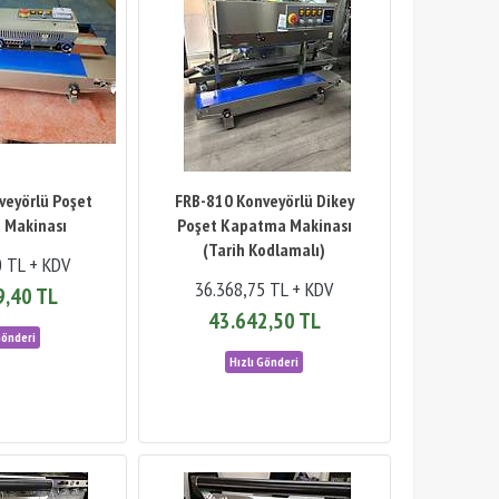
veyörlü Poşet
FRB-810 Konveyörlü Dikey
 Makinası
Poşet Kapatma Makinası
(Tarih Kodlamalı)
0 TL + KDV
36.368,75 TL + KDV
9,40 TL
43.642,50 TL