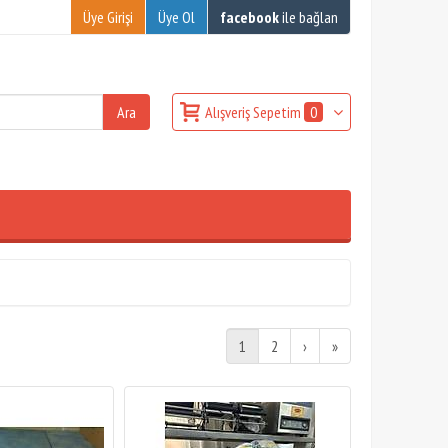
Üye Girişi
Üye Ol
facebook
ile bağlan
Alışveriş Sepetim
0
1
2
›
»