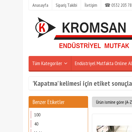
Anasayfa
Sipariş Takibi
İletişim
☎ 0532 203 78
Tüm Kategoriler
Endüstriyel Mutfakta Online Al
'Kapatma' kelimesi için etiket sonuçla
Benzer Etiketler
100
40