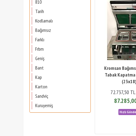
810
Tarih
Kodlamalı
Bağımsız
Farklı
Frbm
Geniş
Bant
Kromsan Bağımsı
Tabak Kapatma 
Kap
(23x18
Karton
72.737,50 TL
Sandviç
87.285,0
Kuruyemiş