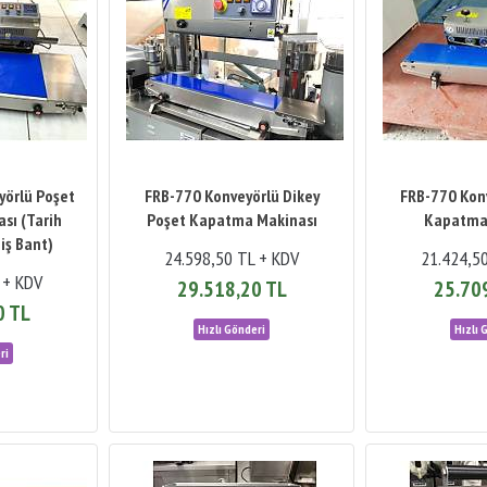
yörlü Poşet
FRB-770 Konveyörlü Dikey
FRB-770 Kon
sı (Tarih
Poşet Kapatma Makinası
Kapatma
iş Bant)
24.598,50 TL + KDV
21.424,5
 + KDV
29.518,20 TL
25.70
0 TL