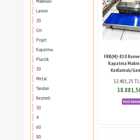
Makinası
Lavion
20
Cm
Poşet
Kapatma
FRB(M)-810 Konve
Plastik
Kapatma Makina
30
Kodlamalı/Gen
Metal
32.401,25 TL
Yandan
38.881,5
Kesmeli
50
4
60
80