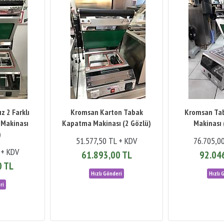
z 2 Farklı
Kromsan Karton Tabak
Kromsan Ta
Makinası
Kapatma Makinası (2 Gözlü)
Makinası 
)
51.577,50 TL + KDV
76.705,0
 + KDV
61.893,00 TL
92.04
0 TL