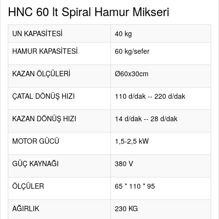
HNC 60 lt Spiral Hamur Mikseri
UN KAPASİTESİ
40 kg
HAMUR KAPASİTESİ
60 kg/sefer
KAZAN ÖLÇÜLERİ
Ø60x30cm
ÇATAL DÖNÜŞ HIZI
110 d/dak -- 220 d/dak
KAZAN DÖNÜŞ HIZI
14 d/dak -- 28 d/dak
MOTOR GÜCÜ
1,5-2,5 kW
GÜÇ KAYNAĞI
380 V
ÖLÇÜLER
65 * 110 * 95
AĞIRLIK
230 KG