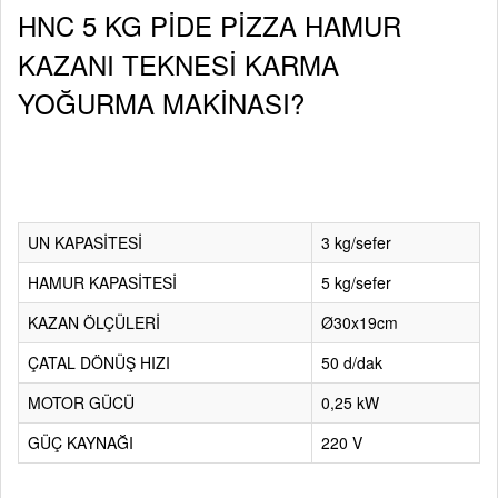
HNC 5 KG PİDE PİZZA HAMUR
KAZANI TEKNESİ KARMA
YOĞURMA MAKİNASI?
UN KAPASİTESİ
3 kg/sefer
HAMUR KAPASİTESİ
5 kg/sefer
KAZAN ÖLÇÜLERİ
Ø30x19cm
ÇATAL DÖNÜŞ HIZI
50 d/dak
MOTOR GÜCÜ
0,25 kW
GÜÇ KAYNAĞI
220 V