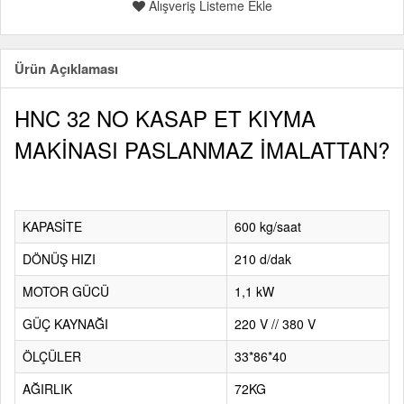
Alışveriş Listeme Ekle
Ürün Açıklaması
HNC 32 NO KASAP ET KIYMA
MAKİNASI PASLANMAZ İMALATTAN?
KAPASİTE
600 kg/saat
DÖNÜŞ HIZI
210 d/dak
MOTOR GÜCÜ
1,1 kW
GÜÇ KAYNAĞI
220 V // 380 V
ÖLÇÜLER
33*86*40
AĞIRLIK
72KG