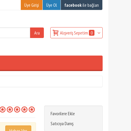
Üye Girişi
Üye Ol
facebook
ile bağlan
Alışveriş Sepetim
0
Favorilere Ekle
Satıcıya Danış