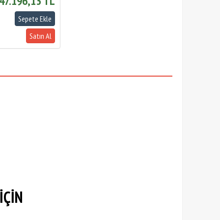
47.196,13 TL
İÇİN