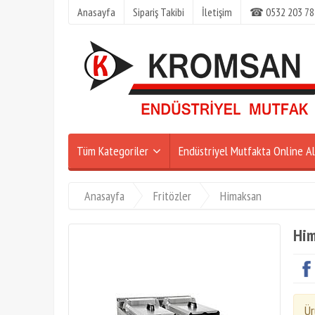
Anasayfa
Sipariş Takibi
İletişim
☎ 0532 203 78
Tüm Kategoriler
Endüstriyel Mutfakta Online Al
Anasayfa
Fritözler
Himaksan
Him
Ür