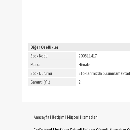
Diğer Özellikler
Stok Kodu
200811417
Marka
Himaksan
Stok Durumu
Stoklarımızda bulunmamaktadı
Garanti (Yıl)
2
Anasayfa
|
İletişim
|
Müşteri Hizmetleri
Endüstriyel Mutfakta Kaliteli Ürün ve Güvenli Alışveriş © 