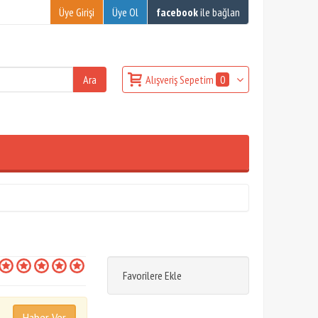
Üye Girişi
Üye Ol
facebook
ile bağlan
Alışveriş Sepetim
0
Favorilere Ekle