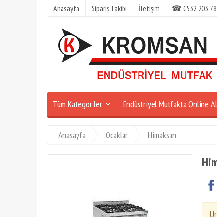
Anasayfa
Sipariş Takibi
İletişim
☎ 0532 203 78
Tüm Kategoriler
Endüstriyel Mutfakta Online Al
Anasayfa
Ocaklar
Himaksan
Him
Ür