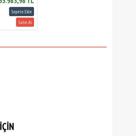
35.983,98 TL
İÇİN