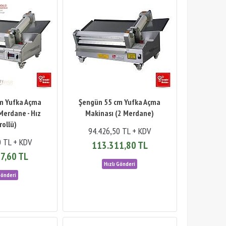
m Yufka Açma
Şengün 55 cm Yufka Açma
Merdane - Hız
Makinası (2 Merdane)
rollü)
94.426,50 TL + KDV
0 TL + KDV
113.311,80 TL
7,60 TL