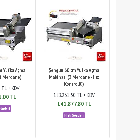
m Yufka Açma
Şengün 60 cm Yufka Açma
(2 Merdane)
Makinası (3 Merdane - Hız
Kontrollü)
0 TL + KDV
118.231,50 TL + KDV
1,00 TL
141.877,80 TL