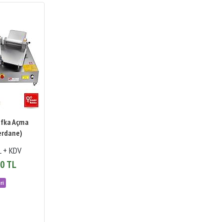
ufka Açma
erdane)
L + KDV
0 TL