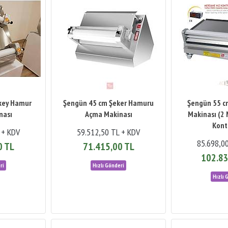
key Hamur
Şengün 45 cm Şeker Hamuru
Şengün 55 c
nası
Açma Makinası
Makinası (2 
Kont
 + KDV
59.512,50 TL + KDV
85.698,0
0 TL
71.415,00 TL
102.83