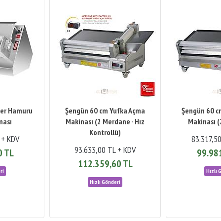
ker Hamuru
Şengün 60 cm Yufka Açma
Şengün 60 c
nası
Makinası (2 Merdane - Hız
Makinası 
Kontrollü)
 + KDV
83.317,5
93.633,00 TL + KDV
0 TL
99.98
112.359,60 TL