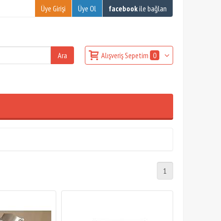
Üye Girişi
Üye Ol
facebook
ile bağlan
Alışveriş Sepetim
0
1