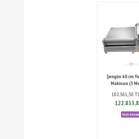
Şengün 60 cm Y
Makinası (3 M
102.361,50 T
122.833,8