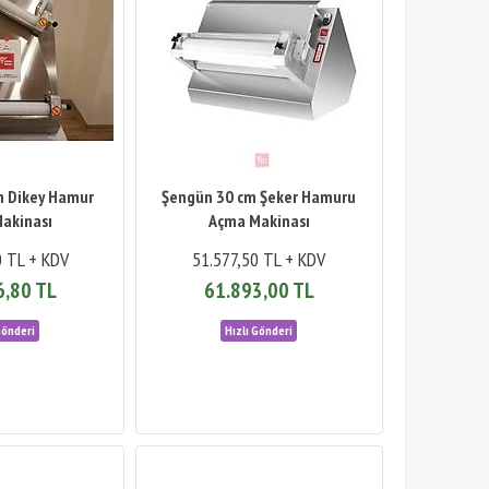
m Dikey Hamur
Şengün 30 cm Şeker Hamuru
akinası
Açma Makinası
0 TL + KDV
51.577,50 TL + KDV
6,80 TL
61.893,00 TL