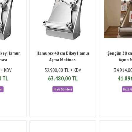
ikey Hamur
Hamurex 40 cm Dikey Hamur
Şengün 30 c
nası
Açma Makinası
Açma M
 + KDV
52.900,00 TL + KDV
34.914,0
0 TL
63.480,00 TL
41.89