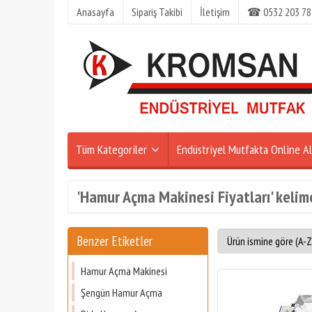
Anasayfa
Sipariş Takibi
İletişim
☎ 0532 203 78
Tüm Kategoriler
Endüstriyel Mutfakta Online Al
'Hamur Açma Makinesi Fiyatları' kelime
Benzer Etiketler
Hamur Açma Makinesi
Şengün Hamur Açma