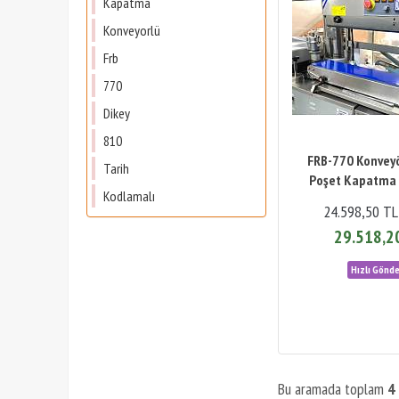
Kapatma
Konveyorlü
Frb
770
Dikey
810
FRB-770 Konveyö
Tarih
Poşet Kapatma 
Kodlamalı
24.598,50 TL
29.518,2
Bu aramada toplam
4