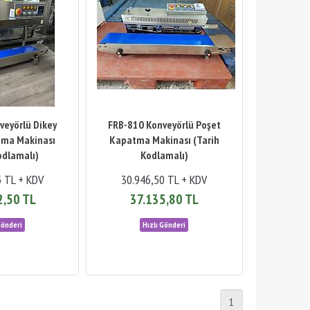
veyörlü Dikey
FRB-810 Konveyörlü Poşet
tma Makinası
Kapatma Makinası (Tarih
odlamalı)
Kodlamalı)
5 TL + KDV
30.946,50 TL + KDV
2,50 TL
37.135,80 TL
1