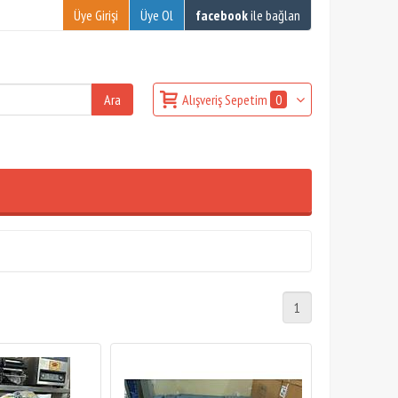
Üye Girişi
Üye Ol
facebook
ile bağlan
Alışveriş Sepetim
0
1