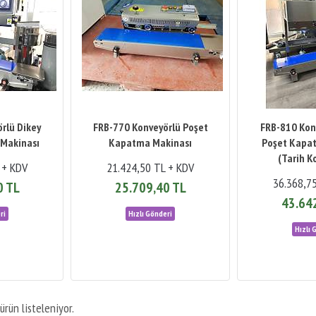
rlü Dikey
FRB-770 Konveyörlü Poşet
FRB-810 Kon
Makinası
Kapatma Makinası
Poşet Kapa
(Tarih K
 + KDV
21.424,50 TL + KDV
36.368,7
0 TL
25.709,40 TL
43.64
ürün listeleniyor.