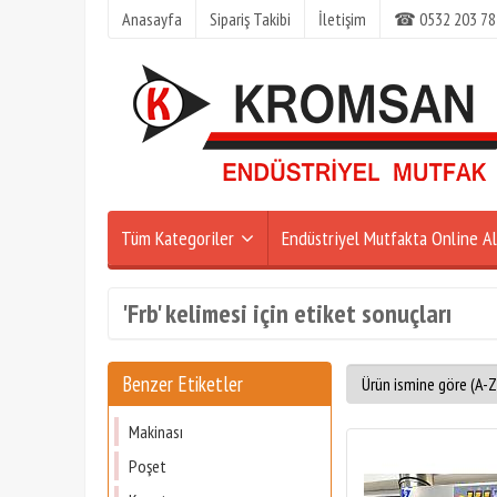
Anasayfa
Sipariş Takibi
İletişim
☎ 0532 203 78
Tüm Kategoriler
Endüstriyel Mutfakta Online Al
'Frb' kelimesi için etiket sonuçları
Benzer Etiketler
Makinası
Poşet