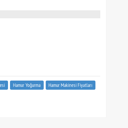
esi
Hamur Yoğurma
Hamur Makinesi Fiyatları