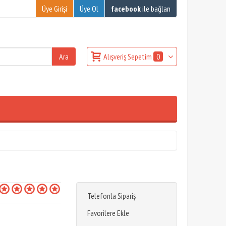
Üye Girişi
Üye Ol
facebook
ile bağlan
Alışveriş Sepetim
0
Telefonla Sipariş
Favorilere Ekle