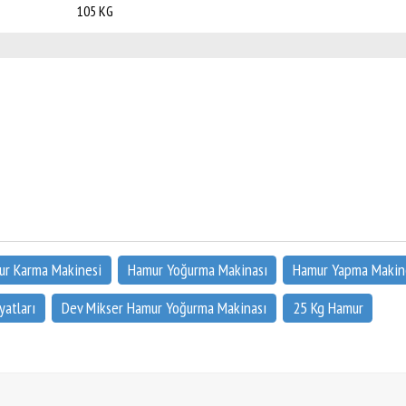
105 KG
r Karma Makinesi
Hamur Yoğurma Makinası
Hamur Yapma Makin
yatları
Dev Mikser Hamur Yoğurma Makinası
25 Kg Hamur