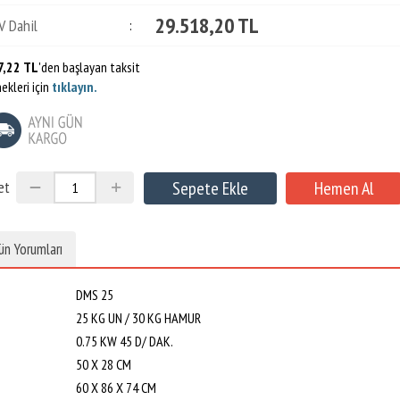
29.518,20 TL
V Dahil
:
7,22 TL
'den başlayan taksit
ekleri için
tıklayın.
et
ün Yorumları
DMS 25
25 KG UN / 30 KG HAMUR
0.75 KW 45 D/ DAK.
50 X 28 CM
60 X 86 X 74 CM