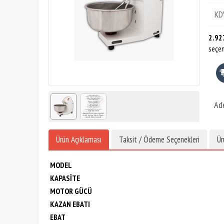
KD
2.92
seçen
Ad
Ürün Açıklaması
Taksit / Ödeme Seçenekleri
Ür
MODEL
KAPASİTE
MOTOR GÜCÜ
KAZAN EBATI
EBAT