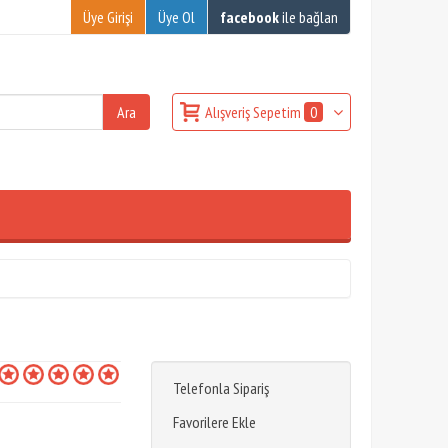
Üye Girişi
Üye Ol
facebook
ile bağlan
Alışveriş Sepetim
0
Telefonla Sipariş
Favorilere Ekle