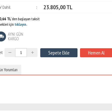
23.805,00 TL
V Dahil
:
0,66 TL
'den başlayan taksit
ekleri için
tıklayın.
et
ün Yorumları