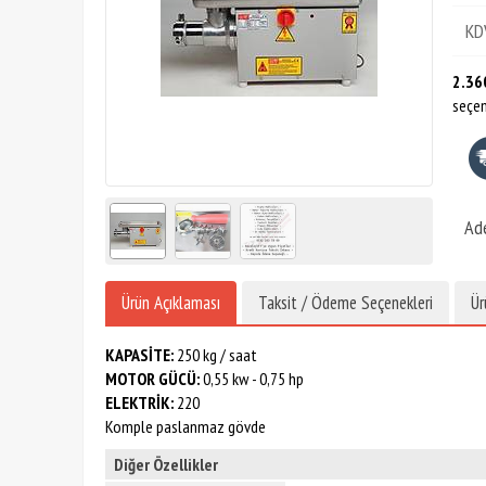
KD
2.36
seçen
Ad
Ürün Açıklaması
Taksit / Ödeme Seçenekleri
Ür
KAPASİTE:
250 kg / saat
MOTOR GÜCÜ:
0,55 kw - 0,75 hp
ELEKTRİK:
220
Komple paslanmaz gövde
Diğer Özellikler