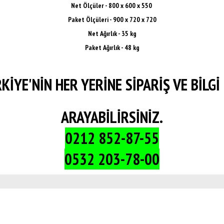
Net Ölçüler - 8
00 x 600 x 550
Paket Ölçüleri -
900 x 720 x 720
Net Ağırlık - 35 kg
Paket Ağırlık - 48 kg
KİYE'NİN HER YERİNE SİPARİŞ VE BİLGİ 
ARAYABİLİRSİNİZ.
0212 852-87-55
0532 203-78-00