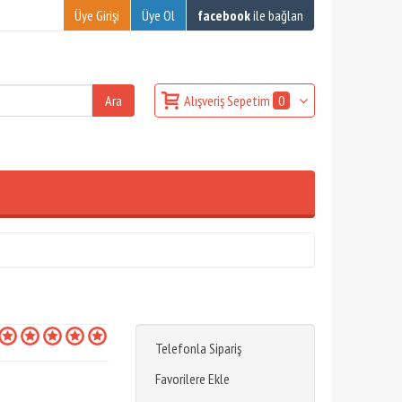
Üye Girişi
Üye Ol
facebook
ile bağlan
Alışveriş Sepetim
0
Telefonla Sipariş
Favorilere Ekle