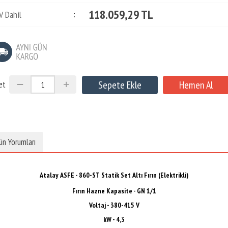
118.059,29 TL
V Dahil
:
et
ün Yorumları
Atalay ASFE - 860-ST Statik Set Altı Fırın (Elektrikli)
Fırın Hazne Kapasite - GN 1/1
Voltaj -
380-415 V
kW - 4,3