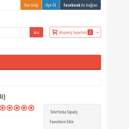
Üye Girişi
Üye Ol
facebook
ile bağlan
Alışveriş Sepetim
0
li)
Telefonla Sipariş
Favorilere Ekle