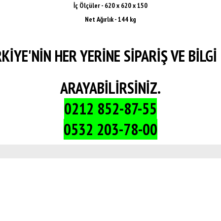
İç Ölçüler - 620 x 620 x 150
Net Ağırlık - 144 kg
KİYE'NİN HER YERİNE SİPARİŞ VE BİLGİ 
ARAYABİLİRSİNİZ.
0212 852-87-55
0532 203-78-00