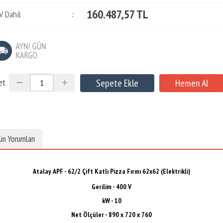
160.487,57 TL
V Dahil
:
et
ün Yorumları
Atalay APF - 62/2 Çift Katlı Pizza Fırını 62x62 (Elektrikli)
Gerilim - 400 V
kW - 10
Net Ölçüler - 890 x 720 x 760