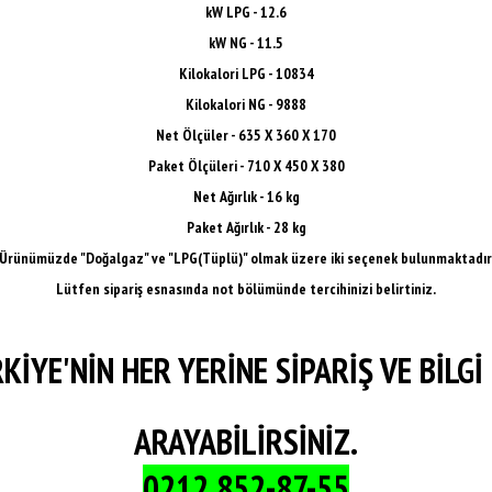
kW LPG - 12.6
kW NG - 11.5
Kilokalori LPG - 10834
Kilokalori NG - 9888
Net Ölçüler - 635 X 360 X 170
Paket Ölçüleri - 710 X 450 X 380
Net Ağırlık - 16 kg
Paket Ağırlık - 28 kg
Ürünümüzde "Doğalgaz" ve "LPG(Tüplü)" olmak üzere iki seçenek bulunmaktadır
Lütfen sipariş esnasında not bölümünde tercihinizi belirtiniz.
KİYE'NİN HER YERİNE SİPARİŞ VE BİLGİ 
ARAYABİLİRSİNİZ.
0212 852-87-55