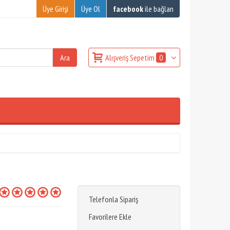
Üye Girişi
Üye Ol
facebook
ile bağlan
Alışveriş Sepetim
0
Telefonla Sipariş
Favorilere Ekle