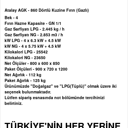
Atalay AGK - 860 Dörtlü Kuzine Fırın (Gazlı)
Bek - 4
Fırın Hazne Kapasite - GN 1/1
Gaz Sarfiyatı LPG - 2.445 kg / h
Gaz Sarfiyatı NG - 2.853 m3 / h
kW LPG - 4 x 6.3 kW + 4.5 kW
kW NG - 4 x 5.75 kW + 4.5 kW
Kilokalori LPG - 25542
Kilokalori NG - 23650
Net Ölçüler - 800 x 600 x 850
Paket Ölçüleri - 900 x 720 x 1200
Net Ağırlık - 112 kg
Paket Ağırlık - 125 kg
Ürünümüzde "Doğalgaz" ve "LPG(Tüplü)" olmak üzere iki
seçenek bulunmaktadır.
Lütfen sipariş esnasında not bölümünde tercihinizi
belirtiniz.
TÜRKİYE'NİN HER YERİNE