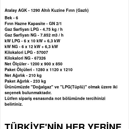
Atalay AGK - 1290 Altılı Kuzine Fırın (Gazlı)
Bek - 6
Fırın Hazne Kapasite - GN 2/1
Gaz Sarfiyatı LPG - 4.75 kg / h
Gaz Sarfiyatı NG - 7.852 m3 / h
kW LPG - 6 x 10 kW + 6,3 kW
kW NG - 6 x 12 kW + 6,3 kW
Kilokalori LPG - 57007
Kilokalori NG - 67326
Net Ölçüler - 1200 x 900 x 850
Paket Ölçüleri - 1280 x 1120 x 1210
Net Ağırlık - 210 kg
Paket Ağırlık - 233 kg
Ürünümüzde "Doğalgaz" ve "LPG(Tüplü)" olmak üzere iki
seçenek bulunmaktadır.
Lütfen sipariş esnasında not bölümünde tercihinizi
belirtiniz.
TÜRKİYE'NİN HER YERİNE