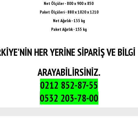
Net Ölçüler - 800 x 900 x 850
Paket Ölçüleri - 880 x 1020 x 1210
Net Ağırlık - 133 kg
Paket Ağırlık - 155 kg
KİYE'NİN HER YERİNE SİPARİŞ VE BİLGİ 
ARAYABİLİRSİNİZ.
0212 852-87-55
0532 203-78-00