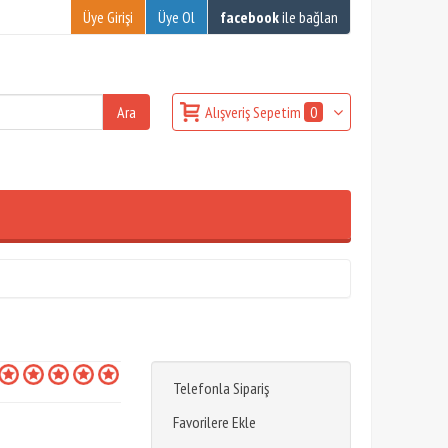
Üye Girişi
Üye Ol
facebook
ile bağlan
Alışveriş Sepetim
0
Telefonla Sipariş
Favorilere Ekle