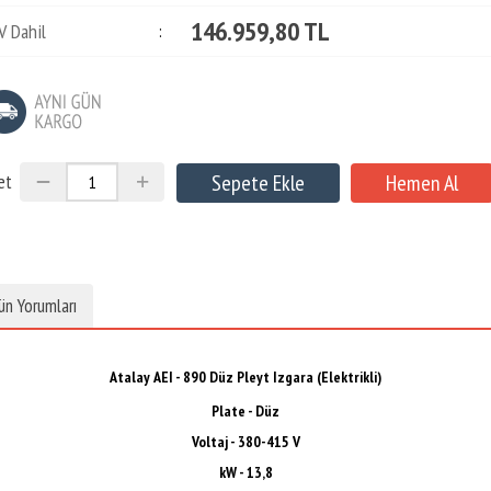
146.959,80 TL
V Dahil
:
et
ün Yorumları
Atalay AEI - 890 Düz Pleyt Izgara (Elektrikli)
Plate - Düz
Voltaj -
380-415 V
kW - 13,8