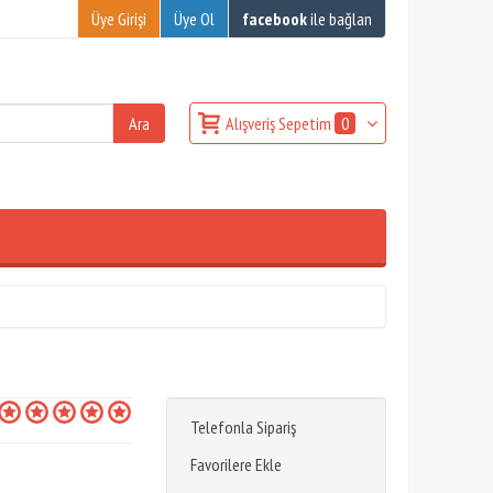
Üye Girişi
Üye Ol
facebook
ile bağlan
Alışveriş Sepetim
0
Telefonla Sipariş
Favorilere Ekle