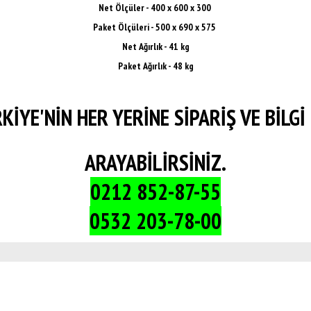
Net Ölçüler -
400 x 600 x 300
Paket Ölçüleri -
500 x 690 x 575
Net Ağırlık - 41 kg
Paket Ağırlık - 48 kg
KİYE'NİN HER YERİNE SİPARİŞ VE BİLGİ 
ARAYABİLİRSİNİZ.
0212 852-87-55
0532 203-78-00