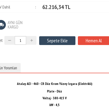
62.216,34 TL
V Dahil
:
et
ün Yorumları
Atalay AEI - 460 - CR Düz Krom Yüzey Izgara (Elektrikli)
Plate - Düz
Voltaj -
380-415 V
kW - 4,5