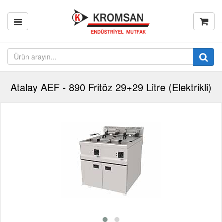
Atalay AEF - 890 Fritöz 29+29 Litre (Elektrikli)