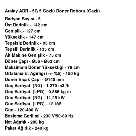
Atalay ADR - 5G 5 Gözlü Döner Robotu (Gazlı)
Radyan Sayısı - 5
Üst Derinlik -
142 cm
Genişlik -
127 cm
Yükseklik -
147 cm
Tepsisiz Derinlik -
93 cm
Tepsili Derinlik -
135 cm
Alt Makine Genişlik -
75 cm
Döner Çapı -
Ø56 - Ø62 cm
Maksimum Döner Yüksekliği -
76 cm
Ortalama Et Ağırlığı (+/- %5) -
150 kg
Döner Bıçak Çapı -
Ø140 mm
Güç Sarfiyatı (NG) -
1.270 m3 /h
Güç Sarfiyatı (LPG) -
0.885 kg /h
Güç Sarfiyatı (NG) -
11,25 kW
Güç Sarfiyatı (LPG) -
12 kW
Güç -
120-400 W
Besleme Gerilimi -
230 V/50-60 Hz
Net Ağırlık - 200 kg
Paket Ağırlık - 240 kg