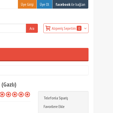
Üye Girişi
Üye Ol
facebook
ile bağlan
Alışveriş Sepetim
0
 (Gazlı)
Telefonla Sipariş
Favorilere Ekle