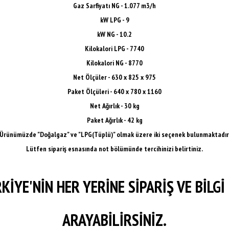
Gaz Sarfiyatı NG - 1.077 m3/h
kW LPG - 9
kW NG - 10.2
Kilokalori LPG - 7740
Kilokalori NG - 8770
Net Ölçüler - 630 x 825 x 975
Paket Ölçüleri - 640 x 780 x 1160
Net Ağırlık - 30 kg
Paket Ağırlık - 42 kg
Ürünümüzde "Doğalgaz" ve "LPG(Tüplü)" olmak üzere iki seçenek bulunmaktadır
Lütfen sipariş esnasında not bölümünde tercihinizi belirtiniz.
KİYE'NİN HER YERİNE SİPARİŞ VE BİLGİ 
ARAYABİLİRSİNİZ.