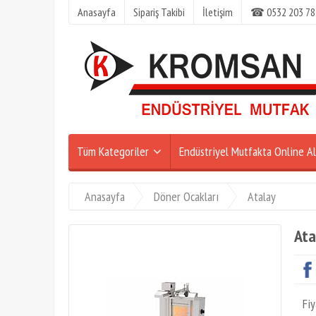
Anasayfa
Sipariş Takibi
İletişim
☎ 0532 203 78
Tüm Kategoriler
Endüstriyel Mutfakta Online Al
Anasayfa
Döner Ocakları
Atalay
Ata
Fiy