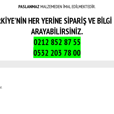
PASLANMAZ
MALZEMEDEN İMAL EDİLMEKTEDİR.
KİYE'NİN HER YERİNE SİPARİŞ VE BİLGİ 
ARAYABİLİRSİNİZ.
0212 852 87 55
0532 203 78 00
r.