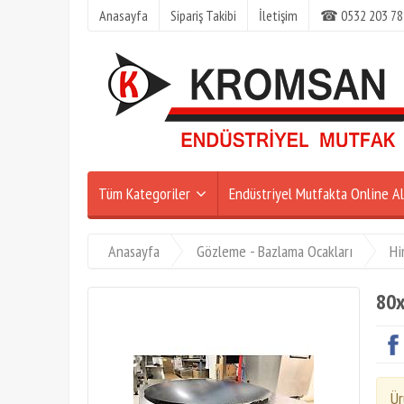
Anasayfa
Sipariş Takibi
İletişim
☎ 0532 203 78
Tüm Kategoriler
Endüstriyel Mutfakta Online Al
Anasayfa
Gözleme - Bazlama Ocakları
Hi
80x
Ür