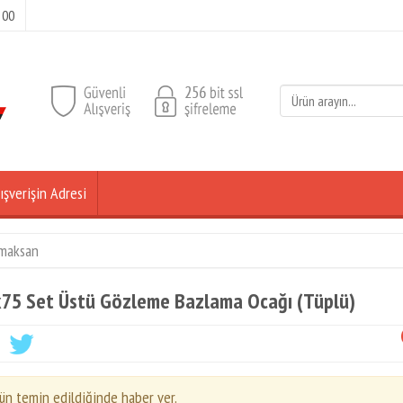
 00
ışverişin Adresi
maksan
75 Set Üstü Gözleme Bazlama Ocağı (Tüplü)
ün temin edildiğinde haber ver.