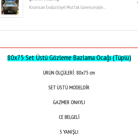
Kromsan Endüstriyel Mutfak Güvencesiyle...
80x75 Set Üstü Gözleme Bazlama Ocağı (Tüplü)
ÜRÜN ÖLÇÜLERİ: 80x75 cm
SET ÜSTÜ MODELDİR
GAZMER ONAYLI
CE BELGELİ
3 YANIŞLI