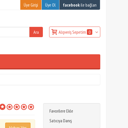
Üye Girişi
Üye Ol
facebook
ile bağlan
Alışveriş Sepetim
0
Favorilere Ekle
Satıcıya Danış