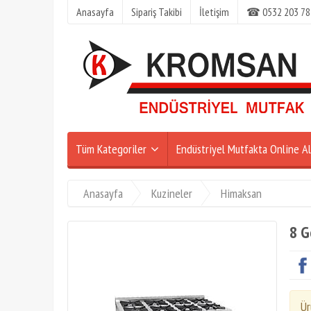
Anasayfa
Sipariş Takibi
İletişim
☎ 0532 203 78
Tüm Kategoriler
Endüstriyel Mutfakta Online Al
Anasayfa
Kuzineler
Himaksan
8 G
Ür