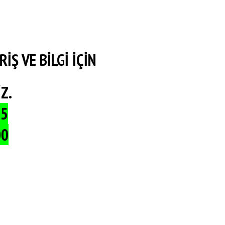
İŞ VE BİLGİ İÇİN
Z.
55
00