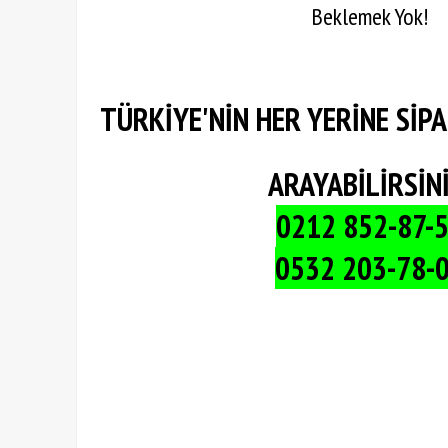
Beklemek Yok!
TÜRKİYE'NİN HER YERİNE SİPAR
ARAYABİLİRSİNİ
0212 852-87-
0532 203-78-