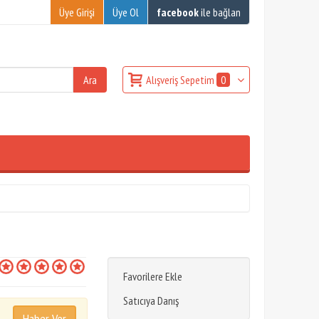
Üye Girişi
Üye Ol
facebook
ile bağlan
Alışveriş Sepetim
0
Favorilere Ekle
Satıcıya Danış