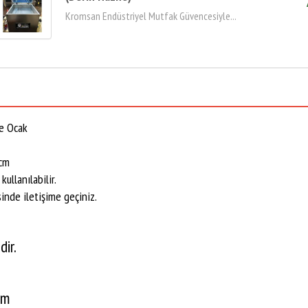
Kromsan Endüstriyel Mutfak Güvencesiyle...
ne Ocak
cm
llanılabilir.
inde iletişime geçiniz.
ir.
im