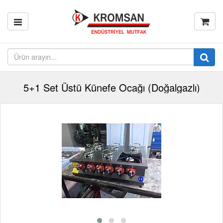
5+1 Set Üstü Künefe Ocağı (Doğalgazlı)