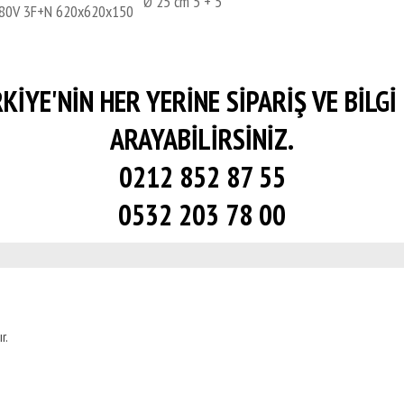
Ø 25 cm 5 + 5
380V 3F+N
620x620x150
KİYE'NİN HER YERİNE SİPARİŞ VE BİLGİ 
ARAYABİLİRSİNİZ.
0212 852 87 55
0532 203 78 00
r.