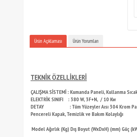
Ürün Açıklaması
Ürün Yorumları
TEKNİK ÖZELLİKLERİ
ÇALIŞMA SİSTEMİ : Kumanda Paneli, Kullanma Sıcakl
ELEKTRİK SINIFI : 380 W, 3F+N, / 10 Kw
DETAY : Tüm Yüzeyler Aısı 304 Krom Paslanmaz Çe
Pencereli Kapak, Temizlik ve Bakım Kolaylığı
Model
Ağırlık (Kg)
Dış Boyut (WxDxH) (mm)
Güç (k