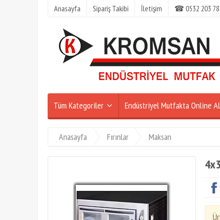
Anasayfa
Sipariş Takibi
İletişim
☎ 0532 203 78
Tüm Kategoriler
Endüstriyel Mutfakta Online Al
Anasayfa
Fırınlar
Maksan
4x3
Ür