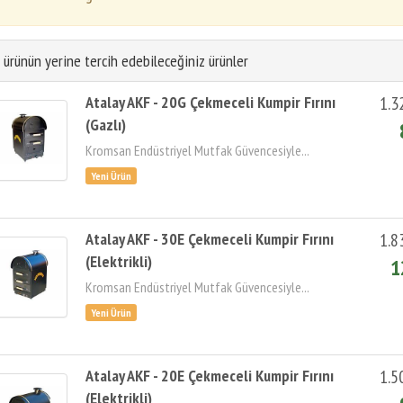
 ürünün yerine tercih edebileceğiniz ürünler
Atalay AKF - 20G Çekmeceli Kumpir Fırını
1.3
(Gazlı)
Kromsan Endüstriyel Mutfak Güvencesiyle...
Atalay AKF - 30E Çekmeceli Kumpir Fırını
1.8
(Elektrikli)
1
Kromsan Endüstriyel Mutfak Güvencesiyle...
Atalay AKF - 20E Çekmeceli Kumpir Fırını
1.5
(Elektrikli)