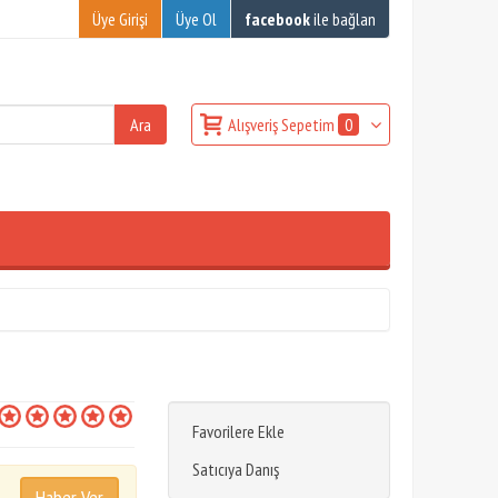
Üye Girişi
Üye Ol
facebook
ile bağlan
Alışveriş Sepetim
0
Favorilere Ekle
Satıcıya Danış