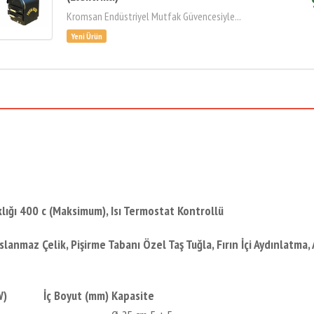
Kromsan Endüstriyel Mutfak Güvencesiyle...
ığı 400 c (Maksimum), Isı Termostat Kontrollü
lik, Pişirme Tabanı Özel Taş Tuğla, Fırın İçi Aydınlatma, Aya
W)
İç Boyut (mm)
Kapasite